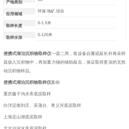
产地类别
环保,地矿,综合
应用领域
0-1.5米
取样长度
0-120米
取样水深
便携式湖泊沉积物取样仪
一器二用，靠设备自重或延长杆将采样
器放入沉积物中，再加重力锤的辅助敲击，保证取得更深的无扰
动沉积物样品。
便携式湖泊沉积物取样仪
案例
重庆藤子沟水库底泥取样
白洋淀南刘庄、采蒲台、孝义河底泥取样
上海淀山湖底泥取样
北京沙河水库底泥取样