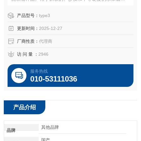
样。柱状沉积物采样器使用非常简单。既可以从浅水中取
样，也可从深水中取样。直径60mm;一次性可以采取0.5-3米
产品型号：
type3
的样品。
更新时间：
2025-12-27
厂商性质：
代理商
访 问 量 ：
2946
服务热线
010-53111036
产品介绍
其他品牌
品牌
国产