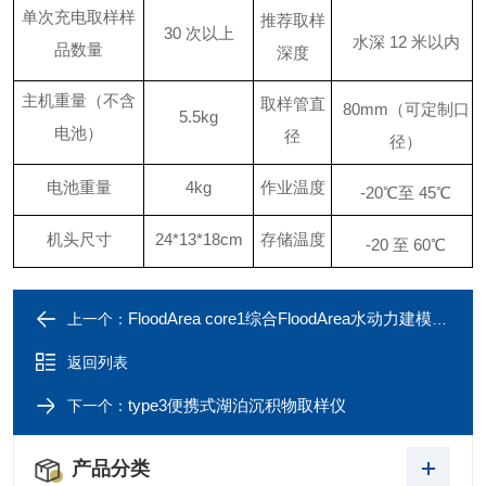
单次充电取样样
推荐取样
30
次以上
水深
12
米以内
品数量
深度
主机重量（不含
取样管直
80mm
（可定制口
5.5kg
电池）
径
径）
电池重量
4kg
作业温度
-20
℃至
45
℃
机头尺寸
24*13*18cm
存储温度
-20
至
60
℃
FloodArea core1综合FloodArea水动力建模与仿真平台
上一个：
返回列表
type3便携式湖泊沉积物取样仪
下一个：
产品分类