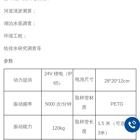
河道清淤测算；
湖泊水底调查；
环境工程；
给排水研究调查等
参数
24V
锂电（
IP
电池尺寸
动力提供
28*20*12cm
65
）
取样管材
振动频率
5000
次
/
分钟
PETG
质
取样管长
1.5
米（可选配
1-
振动能力
120kg
度
3
米）