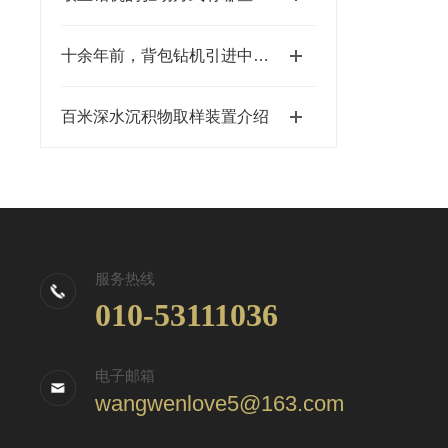
十余年前，背包钻机引进中国。如今，还有单位购买吗
百米深水沉积物取样装置介绍
服务热线
010-53111036
电子邮箱
wangwenlove5@163.com