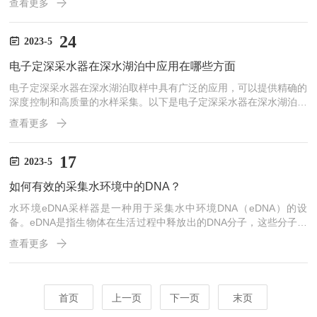
查看更多
学家、勘探工程师还是科学探险家，我们都明白你的需求。你需要一
款灵活、高效、可靠的工具，帮助你在任何地点轻松取得高质量的岩
心样本。现在，我们满足了你的期待！我们的便携式背包岩心取样钻
24
2023-5
机配备了前沿的技术和创新设计。轻巧的机身使你能够毫不费力地穿
电子定深采水器在深水湖泊中应用在哪些方面
越复杂的地形，从而达到那些难以到达的探索点。不论是崎岖的山
区...
电子定深采水器在深水湖泊取样中具有广泛的应用，可以提供精确的
深度控制和高质量的水样采集。以下是电子定深采水器在深水湖泊取
样中的几个主要应用方面：1.水质监测：电子定深采水器可以在深水
查看更多
湖泊中获取不同深度的水样，以进行水质监测。通过在不同深度采集
水样，可以了解湖泊中水质参数（如温度、溶解氧、pH值、浊度
等）的垂直分布情况。这有助于研究湖泊的垂直水质变化和湖泊生态
17
2023-5
系统的健康状况。2.营养盐分析：深水湖泊中的营养盐分布对湖泊生
如何有效的采集水环境中的DNA？
态系统的健康和富营养化程度具有重要影响。电子定深采水器可用...
水环境eDNA采样器是一种用于采集水中环境DNA（eDNA）的设
备。eDNA是指生物体在生活过程中释放出的DNA分子，这些分子可
以在环境中存在很长一段时间，因此可以用于检测水域中的生物种
查看更多
群，包括鱼类、两栖动物、爬行动物和无脊椎动物等。水环境eDNA
采样器通常由一个水样采集器和一个过滤器组成。使用时，将采样器
放入水中，然后将水样抽入过滤器中，过滤器会捕获水中的DNA分
子。然后可以将过滤器取出，并将其中的DNA进行分析，以确定水域
首页
上一页
下一页
末页
中存在的生物种类和数量。水环境eDNA采样器在水生...