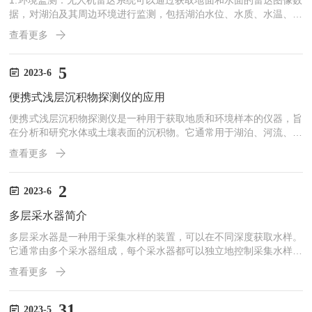
1.环境监测：无人机雷达系统可以通过获取地面和水面的雷达图像数
据，对湖泊及其周边环境进行监测，包括湖泊水位、水质、水温、冰
川和积雪的变化等。2.气象观测：无人机雷达系统可以通过获取大气
查看更多
中的回波信号数据，实现对湖及其周边气象状况的实时监测，包括风
速、风向、气压、降雨等。3.搜索救援：无人机雷达系统可以在复杂
的地形条件下实现快速搜索和救援行动，例如在湖周边的崇山峻岭中
5
2023-6
搜索失踪人员或执行紧急救援任务。4.安全监测：无人机雷达系统可
便携式浅层沉积物探测仪的应用
以实时监测湖周边的区域，及时发现潜在的安全隐患，并提...
便携式浅层沉积物探测仪是一种用于获取地质和环境样本的仪器，旨
在分析和研究水体或土壤表面的沉积物。它通常用于湖泊、河流、海
洋、沿海地区和其他水域的野外调查和研究。便携式浅层沉积物探测
查看更多
仪的主要功能是获取沉积物样本，并提供有关样本的物理和化学特性
的信息。是一种用于地质勘探和地层研究的仪器设备，用于测量地下
浅层地质结构和地层特征。它主要用于确定地下的岩层、土层和水文
2
2023-6
地质条件。便携式浅层沉积物探测仪通常包括以下组件：1.发射器/
多层采水器简介
发生器：发出电磁或声波信号，以穿过地下并与不同地层相互作用...
多层采水器是一种用于采集水样的装置，可以在不同深度获取水样。
它通常由多个采水器组成，每个采水器都可以独立地控制采集水样的
深度。多层采水器的设计原理是通过设置多个采水管道，每个管道都
查看更多
连接到一个特定深度的水源。每个采水管道都有自己的进水口和阀
门，可以控制水样的采集位置。在使用多层采水器时，首先确定需要
采集水样的不同深度。然后，将每个采水管道插入到相应的深度，并
31
2023-5