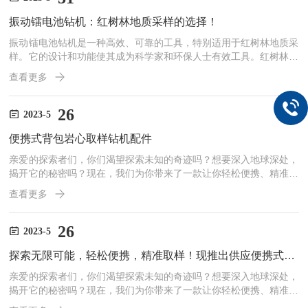
调节阀门，使进水口位于目标深度。一旦达到所需深度，打开阀门，
振动镭电池钻机：红树林地质采样的选择！
允许水样进入相应的管道。多层采水器的优势在于可以同时获取来自
不...
振动镭电池钻机是一种高效、可靠的工具，特别适用于红树林地质采
样。它的设计和功能使其成为科学家和环保人士有效工具。红树林生
态系统是地球上最珍贵的生物多样性热点之一，但其复杂的土壤和栖
查看更多
息地条件使得采样工作变得棘手。幸运的是，振动钻机的出现解决了
这一难题。快速钻探：振动钻机具有高效的钻探能力，可以快速穿透
红树林的土壤。这大大缩短了采样时间，提高了效率。非侵入性：振
26
2023-5
动钻机不会对红树林环境造成破坏，因为它是通过振动而非旋转来进
便携式背包岩心取样钻机配件
行钻探。这样可以最大限度地减少对植被和栖息地的干扰。低噪音
和...
亲爱的探索者们，你们渴望探索未知的奇迹吗？想要深入地球深处，
揭开它的秘密吗？现在，我们为你带来了一款让你轻松便携、精准取
样的利器——便携式背包岩心取样钻机及其全新配件！无论你是地质
查看更多
学家、勘探工程师还是科学探险家，我们都明白你的需求。你需要一
款灵活、高效、可靠的工具，帮助你在任何地点轻松取得高质量的岩
心样本。现在，我们满足了你的期待！我们的便携式背包岩心取样钻
26
2023-5
机配备了前沿的技术和创新设计。轻巧的机身使你能够毫不费力地穿
探索无限可能，轻松便携，精准取样！现推出供应便携式背包岩心取样钻机配件
越复杂的地形，从而达到那些难以到达的探索点。不论是崎岖的山
区...
亲爱的探索者们，你们渴望探索未知的奇迹吗？想要深入地球深处，
揭开它的秘密吗？现在，我们为你带来了一款让你轻松便携、精准取
样的利器——便携式背包岩心取样钻机及其全新配件！无论你是地质