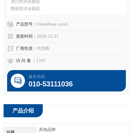
溃口性洪水模拟
降雨型洪水模拟
FloodArea for ArcGIS—流体动力学建模软件适用范围：
洪涝灾害的二维水动力模拟
产品型号：
FloodArea core1
（重现与预估）
更新时间：
2025-12-27
洪水淹没面积与深度计算
致灾临界雨量（洪量）确定
厂商性质：
代理商
动态风险评估制图
溃坝模拟
访 问 量 ：
1787
水文编辑
服务热线
010-53111036
产品介绍
其他品牌
品牌