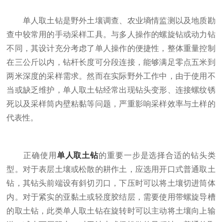
单人取土钻是野外土壤调查、农业墒情监测以及地质勘
查中较常用的手动采样工具。与多人操作的螺旋钻或动力钻
不同，其设计充分考虑了单人操作的便捷性，整体重量控制
在三公斤以内，钻杆长度可分段连接，能够满足零点五米到
两米深度的采样需求。然而在实际野外工作中，由于使用不
当或缺乏维护，单人取土钻经常出现钻头变形、连接螺纹锈
死以及采样筒内壁粘黏等问题，严重影响采样效率与土样的
代表性。
正确使用
单人取土钻
的重要一步是选择合适的钻头类
型。对于表层土壤或松散的耕作土，应选用开口式普通取土
钻，其钻头前端设有斜切刃口，下压时可以将土壤切进筒体
内。对于紧实的亚黏土或轻度胶结层，需要使用带螺旋导槽
的取土钻，此类单人取土钻在旋转时可以主动将土壤向上输