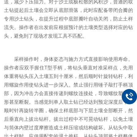
送，减少下压阻力。对于沙土或极松散的风积沙，普通的取
土钻提起后土壤会立即从底部滑落，此时应配备带闭合瓣的
专用沙土钻头，在提升过程中底部瓣叶自动关闭，防止土样
流失。操作者在出发前应根据预计的土壤类型选择对应的钻
头，避免到了现场才发现工具不匹配。
采样操作时，身体姿态与施力方式直接影响使用寿命。
操作者应双手握住T型手柄，将钻头垂直对准采样点，先用
体重将钻头压入土壤五到十厘米，然后顺时针旋转钻杆，利
用螺旋作用使钻头进一步深入。禁止强行用锤子敲打手柄顶
部，因为冲击力会直接传递到螺纹连接处，导致螺纹塑性变
形甚至断裂。当感觉到单人取土钻已经达到预定深度后，应
顺时针再旋转半圈，确保土样底部与下层土壤全部断开，然
后垂直向上拔出钻杆。拔出过程中不可晃动钻杆，以免土壤
与筒体内壁过度摩擦造成土样压缩或结构破坏。从钻头中取
出土样时，应使用配套的退土推杆，从钻头顶部将土样整体