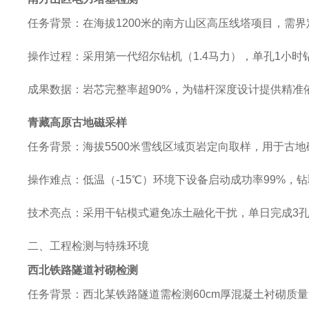
任务背景
‌：在海拔1200米的南方山区高压线塔项目，需
操作过程
‌：采用第一代绍尔钻机（1.4马力），单孔1小时钻
成果数据
‌：岩芯完整率超90%，为锚杆深度设计提供精准
青藏高原古地磁采样
任务背景
‌：海拔5500米雪线区域页岩定向取样，用于古地
操作难点
‌：低温（-15℃）环境下设备启动成功率99%，钻
技术亮点
‌：采用干钻模式避免冻土融化干扰，单日完成3孔
二、工程检测与特殊环境
西北铁路隧道衬砌检测
任务背景
‌：西北某铁路隧道需检测60cm厚混凝土衬砌质量