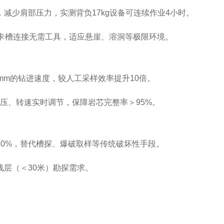
减少肩部压力，实测背负17kg设备可连续作业4小时‌。
杆卡槽连接无需工具，适应悬崖、溶洞等极限环境‌。
0mm的钻进速度，较人工采样效率提升10倍‌。
钻压、转速实时调节，保障岩芯完整率＞95%‌。
减少80%，替代槽探、爆破取样等传统破坏性手段‌。
浅层（＜30米）勘探需求。