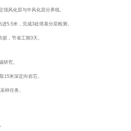
界定强风化层与中风化层分界线‌。
进5.5米，完成3处塔基分层检测‌。
依据，节省工期3天‌。
磁研究‌。
取15米深定向岩芯‌。
采样任务‌。
‌。