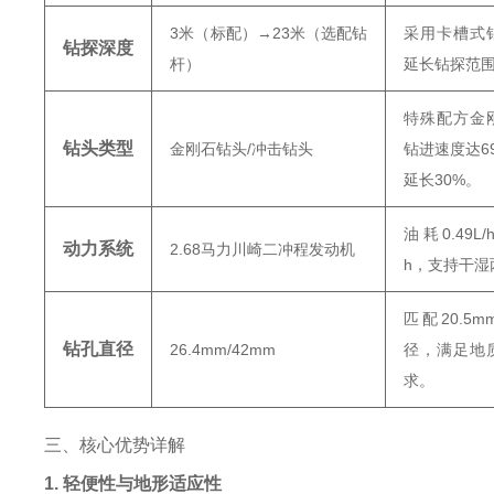
3米（标配）→23米（选配钻
采用卡槽式
钻探深度
杆）
延长钻探范围
特殊配方金
钻头类型
金刚石钻头/冲击钻头
钻进速度达69
延长30%‌。
油耗0.49L/
动力系统
2.68马力川崎二冲程发动机
h，支持干湿
匹配20.5m
钻孔直径
26.4mm/42mm
径，满足地
求‌。
三、核心优势详解
1. 轻便性与地形适应性