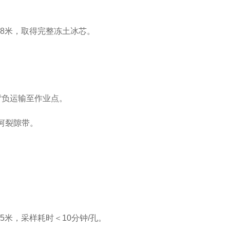
深8米，取得完整冻土冰芯‌。
背负运输至作业点‌。
河裂隙带‌。
5米，采样耗时＜10分钟/孔‌。