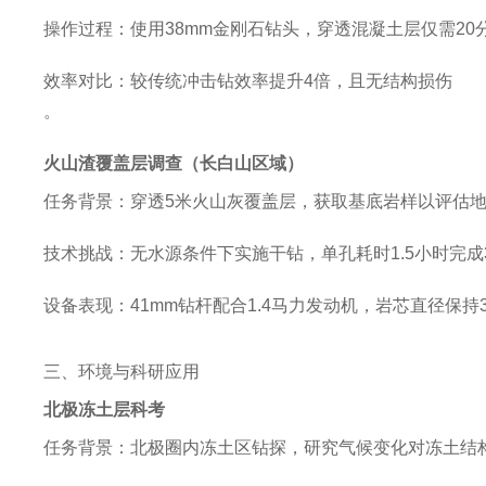
操作过程
‌：使用38mm金刚石钻头，穿透混凝土层仅需20分
效率对比
‌：较传统冲击钻效率提升4倍，且无结构损伤‌
。
火山渣覆盖层调查（长白山区域）
任务背景
‌：穿透5米火山灰覆盖层，获取基底岩样以评估地
技术挑战
‌：无水源条件下实施干钻，单孔耗时1.5小时完成3
设备表现
‌：41mm钻杆配合1.4马力发动机，岩芯直径保持3
三、环境与科研应用
北极冻土层科考
任务背景
‌：北极圈内冻土区钻探，研究气候变化对冻土结构