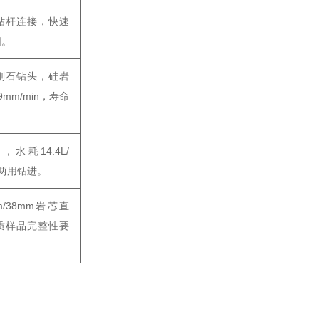
钻杆连接，快速
‌。
刚石钻头，硅岩
mm/min，寿命
h，水耗14.4L/
两用钻进‌。
m/38mm岩芯直
质样品完整性要